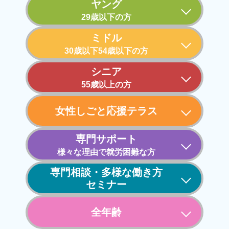
ヤング
29歳以下の方
ミドル
30歳以下
54歳以下の方
シニア
55歳以上の方
女性しごと
応援テラス
専門サポート
様々な理由で
就労困難な方
専門相談・
多様な働き方
セミナー
全年齢